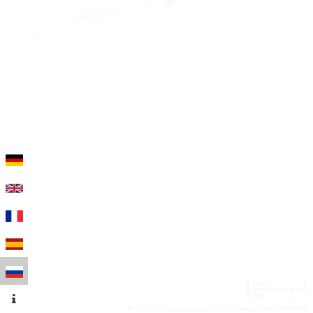
200 m
500 ft
Leaflet
|
Данные карты © участники OpenStreetMap