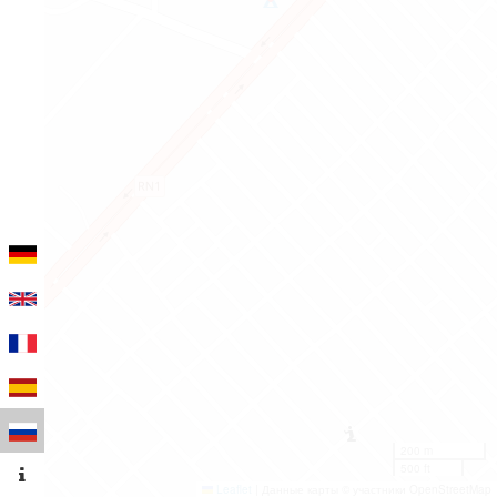
200 m
500 ft
Leaflet
|
Данные карты © участники OpenStreetMap