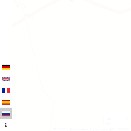
200 m
500 ft
Leaflet
|
Данные карты © участники OpenStreetMap