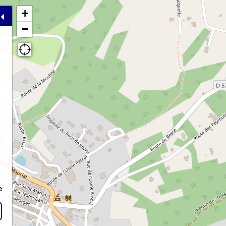
+
−
e