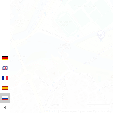
100 m
500 ft
Leaflet
|
Данные карты © участники OpenStreetMap