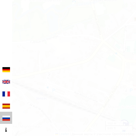
100 m
500 ft
Leaflet
|
Данные карты © участники OpenStreetMap