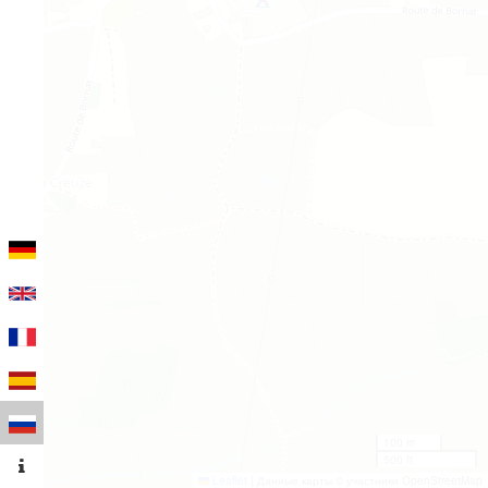
100 m
500 ft
Leaflet
|
Данные карты © участники OpenStreetMap