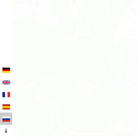
100 m
500 ft
Leaflet
|
Данные карты © участники OpenStreetMap