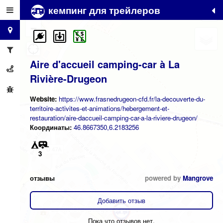
кемпинг для трейлеров
+
−
Aire d'accueil camping-car à La
Rivière-Drugeon
Website:
https://www.frasnedrugeon-cfd.fr/la-decouverte-du-
territoire-activites-et-animations/hebergement-et-
restauration/aire-daccueil-camping-car-a-la-riviere-drugeon/
Координаты:
46.8667350,6.2183256
3
отзывы
powered by
Mangrove
Добавить отзыв
Пока что отзывов нет.