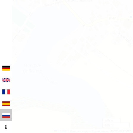
100 m
500 ft
Leaflet
|
Данные карты © участники OpenStreetMap