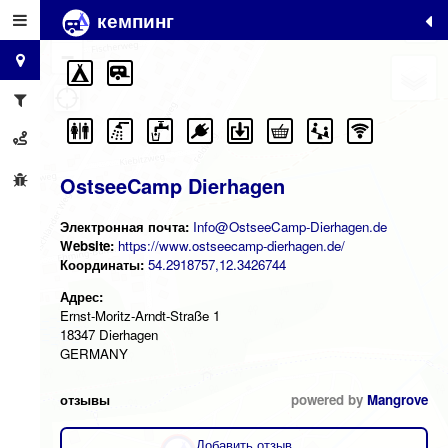
кемпинг
+
−
OstseeCamp Dierhagen
Электронная почта:
Info@OstseeCamp-Dierhagen.de
Website:
https://www.ostseecamp-dierhagen.de/
Координаты:
54.2918757,12.3426744
Адрес:
Ernst-Moritz-Arndt-Straße 1
18347 Dierhagen
GERMANY
отзывы
powered by
Mangrove
Добавить отзыв