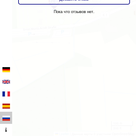
Пока что отзывов нет.
100 m
300 ft
Leaflet
|
Данные карты © участники OpenStreetMap