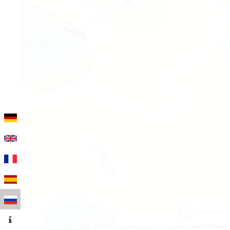
100 m
500 ft
Leaflet
|
Данные карты © участники OpenStreetMap