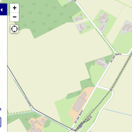
+
−
e