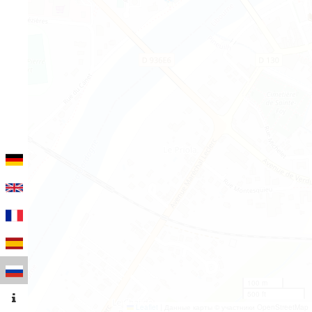
100 m
500 ft
Leaflet
|
Данные карты © участники OpenStreetMap