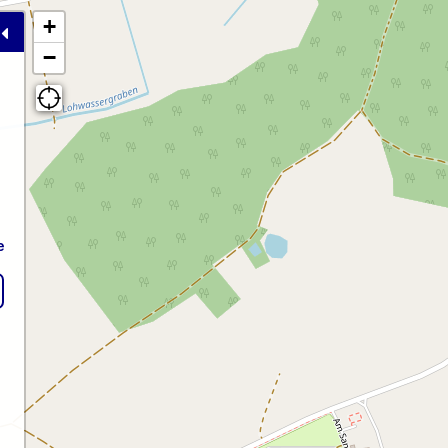
+
−
e