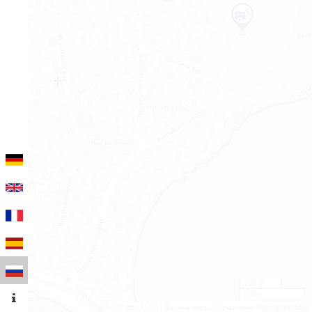
100 m
500 ft
Leaflet
|
Данные карты © участники OpenStreetMap