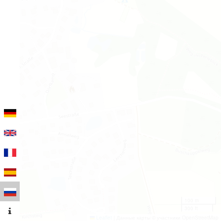
100 m
300 ft
Leaflet
|
Данные карты © участники OpenStreetMap