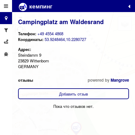
кемпинг
+
−
Campingplatz am Waldesrand
Телефон:
+49 4554 4868
Координаты:
53.9248464,10.2280727
Адрес:
Steindamm 9
23829 Wittenborn
GERMANY
отзывы
powered by
Mangrove
Добавить отзыв
Пока что отзывов нет.