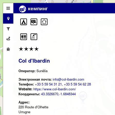
кемпинг
Col d'Ibardin
Оператор:
Sunêlia
Электронная почта:
info@col-ibardin.com
Телефон:
+33 5 59 54 31 21
,
+33 5 59 54 62 28
Website:
https://www.col-ibardin.com/
Координаты:
43.3326670,-1.6848344
Адрес:
220 Route d'Olhette
Urrugne