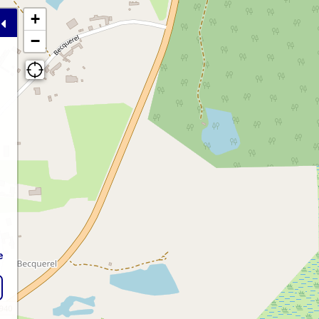
+
−
e