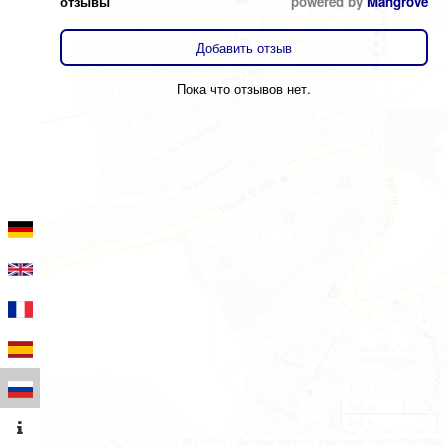
отзывы
powered by
Mangrove
Добавить отзыв
Пока что отзывов нет.
100 m
500 ft
Leaflet
|
Данные карты © участники OpenStreetMap