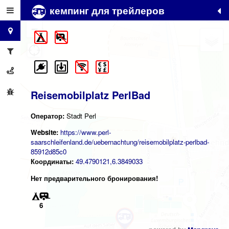
кемпинг для трейлеров
+
−
Reisemobilplatz PerlBad
Оператор:
Stadt Perl
Website:
https://www.perl-
saarschleifenland.de/uebernachtung/reisemobilplatz-perlbad-
85912d85c0
Координаты:
49.4790121,6.3849033
Нет предварительного бронирования!
6