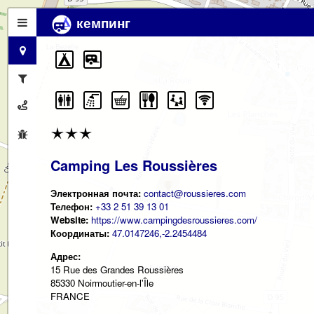
кемпинг
Camping Les Roussières
Электронная почта:
contact@roussieres.com
Телефон:
+33 2 51 39 13 01
Website:
https://www.campingdesroussieres.com/
Координаты:
47.0147246,-2.2454484
Адрес:
15 Rue des Grandes Roussières
85330 Noirmoutier-en-l'Île
FRANCE