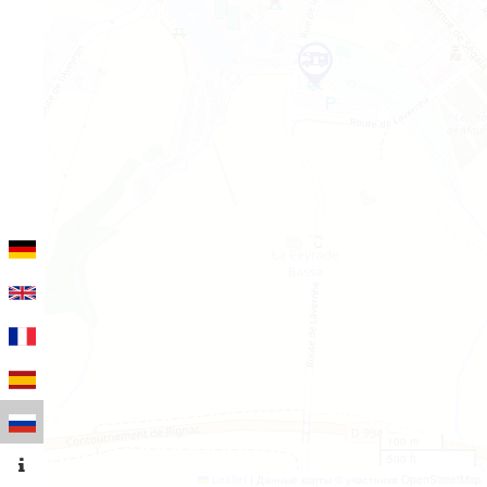
100 m
500 ft
Leaflet
|
Данные карты © участники OpenStreetMap