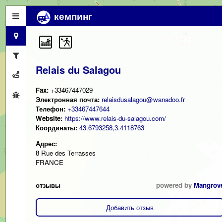
кемпинг
Relais du Salagou
Fax:
+33467447029
Электронная почта:
relaisdusalagou@wanadoo.fr
Телефон:
+33467447644
Website:
https://www.relais-du-salagou.com/
Координаты:
43.6793258,3.4118763
Адрес:
8 Rue des Terrasses
FRANCE
отзывы
powered by
Mangrov
Добавить отзыв