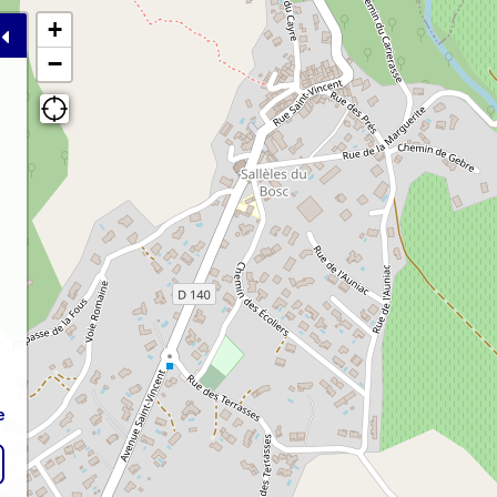
+
−
e