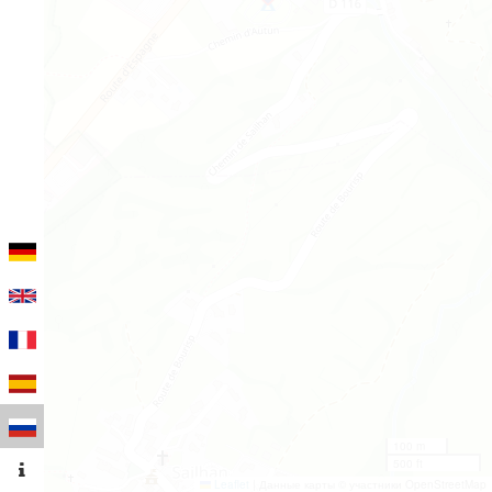
100 m
500 ft
Leaflet
|
Данные карты © участники OpenStreetMap