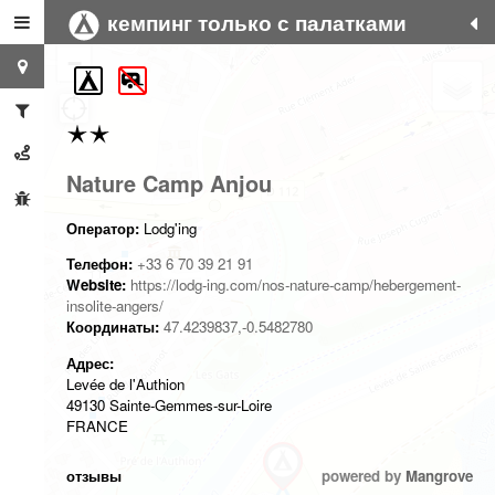
кемпинг только с палатками
+
−
Nature Camp Anjou
Оператор:
Lodg'ing
Телефон:
+33 6 70 39 21 91
Website:
https://lodg-ing.com/nos-nature-camp/hebergement-
insolite-angers/
Координаты:
47.4239837,-0.5482780
Адрес:
Levée de l'Authion
49130 Sainte-Gemmes-sur-Loire
FRANCE
отзывы
powered by
Mangrove