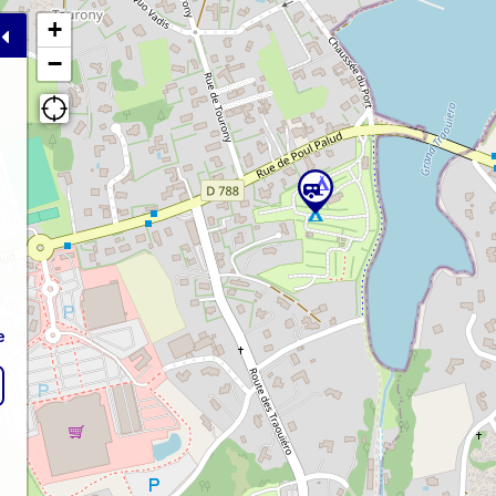
+
−
e