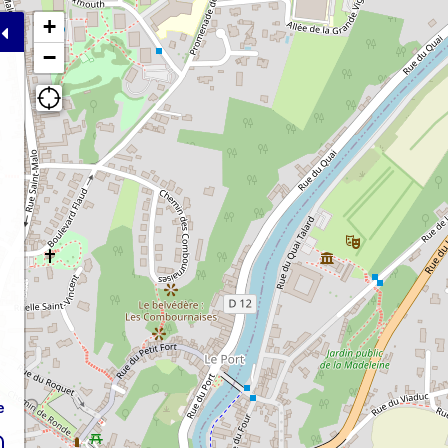
+
−
e