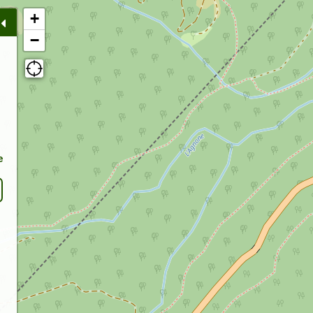
+
−
e