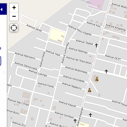
+
−
e