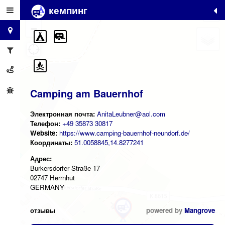
кемпинг
+
−
Camping am Bauernhof
Электронная почта:
AnitaLeubner@aol.com
Телефон:
+49 35873 30817
Website:
https://www.camping-bauernhof-neundorf.de/
Координаты:
51.0058845,14.8277241
Адрес:
Burkersdorfer Straße 17
02747 Herrnhut
GERMANY
отзывы
powered by
Mangrove