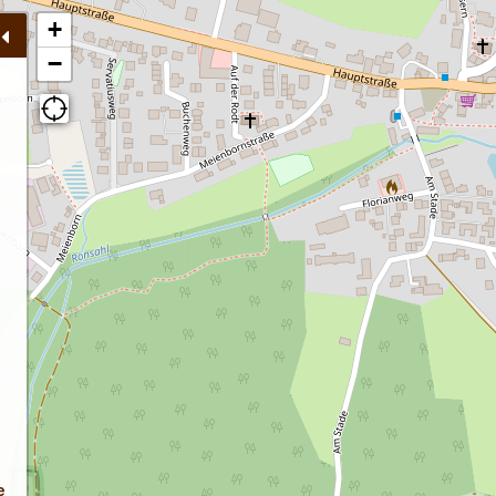
+
−
e