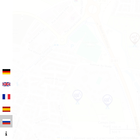
100 m
500 ft
Leaflet
|
Данные карты © участники OpenStreetMap