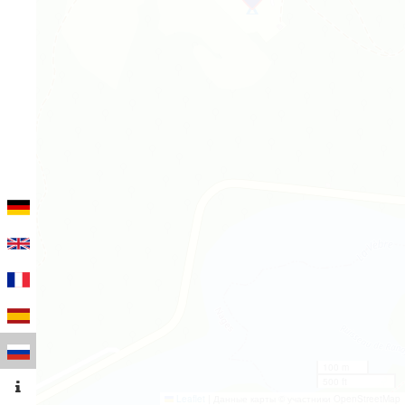
100 m
500 ft
Leaflet
|
Данные карты © участники OpenStreetMap