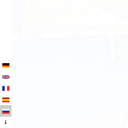
100 m
300 ft
Leaflet
|
Данные карты © участники OpenStreetMap