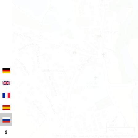
100 m
500 ft
Leaflet
|
Данные карты © участники OpenStreetMap