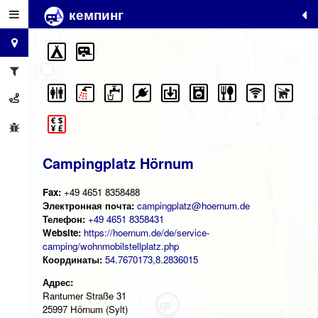
кемпинг
+
−
Campingplatz Hörnum
Fax:
+49 4651 8358488
Электронная почта:
campingplatz@hoernum.de
Телефон:
+49 4651 8358431
Website:
https://hoernum.de/de/service-
camping/wohnmobilstellplatz.php
Координаты:
54.7670173,8.2836015
Адрес:
Rantumer Straße 31
25997 Hörnum (Sylt)