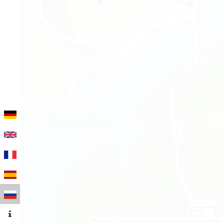
100 m
300 ft
Leaflet
|
Данные карты © участники OpenStreetMap