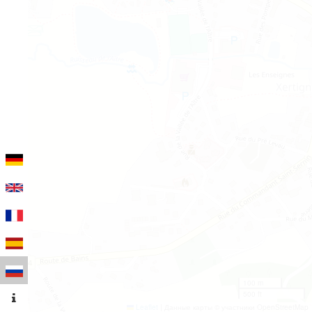
100 m
500 ft
Leaflet
|
Данные карты © участники OpenStreetMap