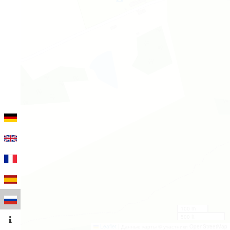
100 m
500 ft
Leaflet
|
Данные карты © участники OpenStreetMap