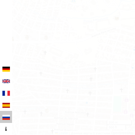
200 m
500 ft
Leaflet
|
Данные карты © участники OpenStreetMap